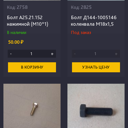
2758
2825
Код:
Код:
Болт А25.21.152
Болт Д144-1005146
нажимной (М10*1)
коленвала М18х1,5
В наличии
Под заказ
50.00 ₽
-
+
-
+
В КОРЗИНУ
УЗНАТЬ ЦЕНУ