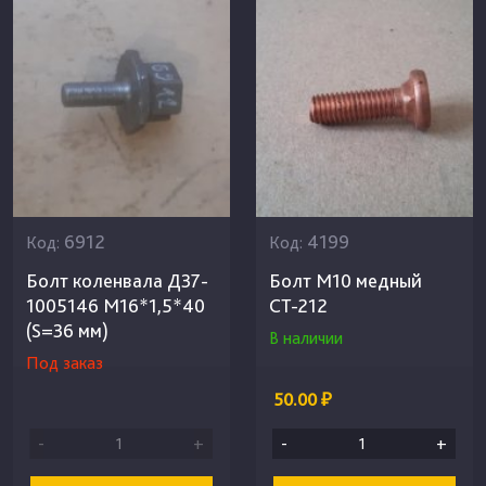
6912
4199
Код:
Код:
Болт коленвала Д37-
Болт М10 медный
1005146 М16*1,5*40
СТ-212
(S=36 мм)
В наличии
Под заказ
50.00 ₽
-
+
-
+