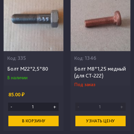
335
1346
Код:
Код:
Болт М22*2,5*80
Болт М8*1,25 медный
(для СТ-222)
В наличии
Под заказ
85.00 ₽
-
+
-
+
В КОРЗИНУ
УЗНАТЬ ЦЕНУ