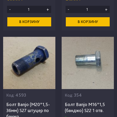
-
+
-
+
В КОРЗИНУ
В КОРЗИНУ
4593
354
Код:
Код:
Болт Banjo (М20*1,5-
Болт Banjo М16*1,5
36мм) S27 штуцер по
(банджо) S22 1 отв.
банжо