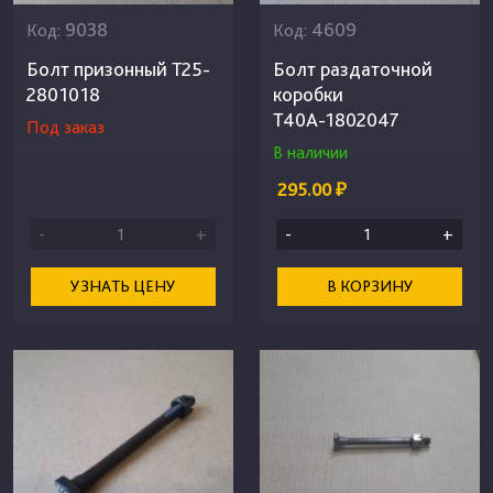
9038
4609
Код:
Код:
Болт призонный Т25-
Болт раздаточной
2801018
коробки
Т40А-1802047
Под заказ
В наличии
295.00 ₽
-
+
-
+
УЗНАТЬ ЦЕНУ
В КОРЗИНУ