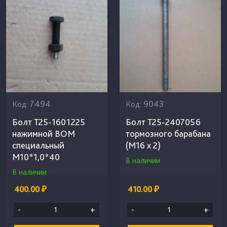
7494
9043
Код:
Код:
Болт Т25-1601225
Болт Т25-2407056
нажимной ВОМ
тормозного барабана
специальный
(М16 х 2)
М10*1,0*40
В наличии
В наличии
400.00 ₽
410.00 ₽
-
+
-
+