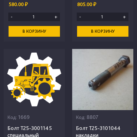
580.00 ₽
805.00 ₽
-
+
-
+
В КОРЗИНУ
В КОРЗИНУ
1669
8807
Код:
Код:
Болт Т25-3001145
Болт Т25-3101044
специальный
накладки