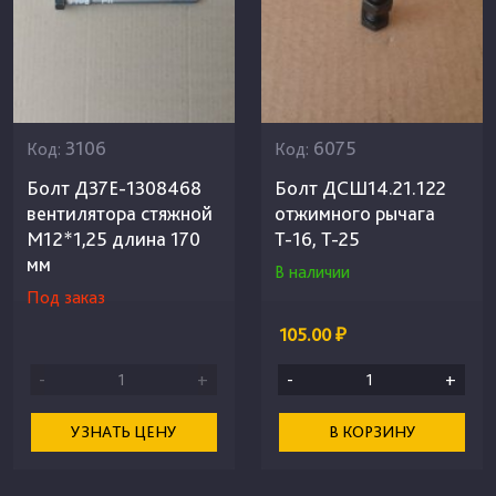
3106
6075
Код:
Код:
Болт Д37Е-1308468
Болт ДСШ14.21.122
вентилятора стяжной
отжимного рычага
М12*1,25 длина 170
Т-16, Т-25
мм
В наличии
Под заказ
105.00 ₽
-
+
-
+
УЗНАТЬ ЦЕНУ
В КОРЗИНУ