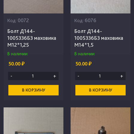
0072
6076
Код:
Код:
Болт Д144-
Болт Д144-
1005336Б3 маховика
1005336Б3 маховика
М12*1,25
М14*1,5
В наличии
В наличии
50.00 ₽
50.00 ₽
-
+
-
+
В КОРЗИНУ
В КОРЗИНУ