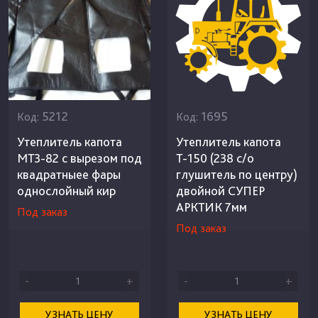
5212
1695
Код:
Код:
Утеплитель капота
Утеплитель капота
МТЗ-82 с вырезом под
Т-150 (238 с/о
квадратныее фары
глушитель по центру)
однослойный кир
двойной СУПЕР
АРКТИК 7мм
Под заказ
Под заказ
-
+
-
+
УЗНАТЬ ЦЕНУ
УЗНАТЬ ЦЕНУ