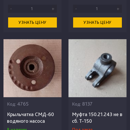
-
+
-
+
УЗНАТЬ ЦЕНУ
УЗНАТЬ ЦЕНУ
4765
8137
Код:
Код:
Крыльчатка СМД-60
Муфта 150.21.243 не в
водяного насоса
сб. Т-150
В наличии
Под заказ