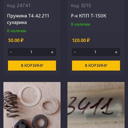
24741
3215
Код:
Код:
Пружина Т4.42.211
Р-к КПП Т-150К
сухарика
В наличии
В наличии
50.00 ₽
120.00 ₽
-
+
-
+
В КОРЗИНУ
В КОРЗИНУ