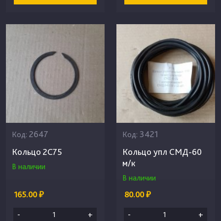
2647
3421
Код:
Код:
Кольцо 2С75
Кольцо упл СМД-60
м/к
В наличии
В наличии
165.00 ₽
80.00 ₽
-
+
-
+