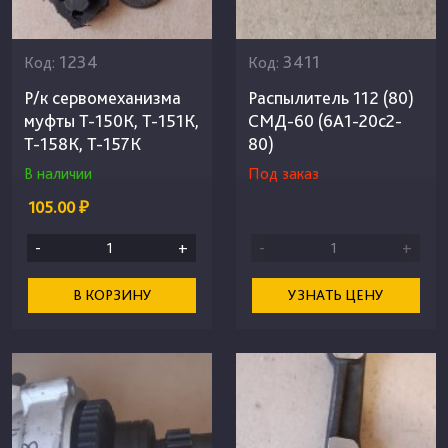
1234
3411
Код:
Код:
Р/к сервомеханизма
Распылитель 112 (80)
муфты Т-150К, Т-151К,
СМД-60 (6А1-20с2-
Т-158К, Т-157К
80)
В наличии
Под заказ
105.00 ₽
-
+
-
+
В КОРЗИНУ
УЗНАТЬ ЦЕНУ