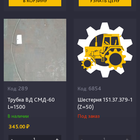
В КОРЗИНУ
УЗНАТЬ ЦЕНУ
289
6854
Код:
Код:
Трубка ВД СМД-60
Шестерня 151.37.379-1
L=1500
(Z=50)
В наличии
Под заказ
345.00 ₽
-
+
-
+