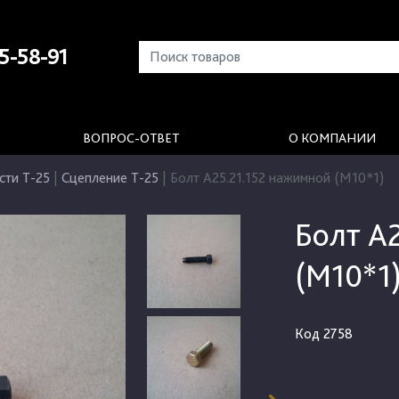
5-58-91
ВОПРОС-ОТВЕТ
О КОМПАНИИ
сти Т-25
|
Сцепление Т-25
|
Болт А25.21.152 нажимной (М10*1)
Болт А
(М10*1
Код
2758