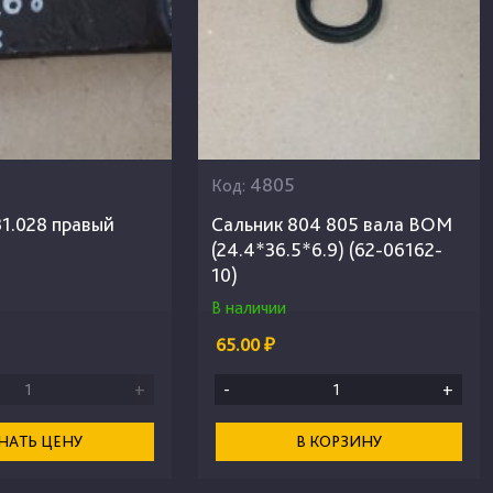
4805
Код:
31.028 правый
Сальник 804 805 вала ВОМ
(24.4*36.5*6.9) (62-06162-
10)
В наличии
65.00 ₽
+
-
+
НАТЬ ЦЕНУ
В КОРЗИНУ