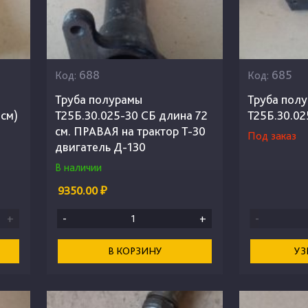
688
685
Код:
Код:
Труба полурамы
Труба пол
6см)
Т25Б.30.025-30 СБ длина 72
Т25Б.30.02
см. ПРАВАЯ на трактор Т-30
Под заказ
двигатель Д-130
В наличии
9350.00 ₽
+
-
+
-
В КОРЗИНУ
УЗ