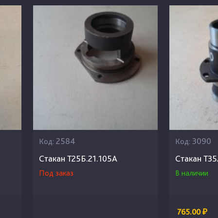
2584
3090
Код:
Код:
Стакан Т25Б.21.105А
Стакан Т3
Под заказ
В наличии
765.00 ₽