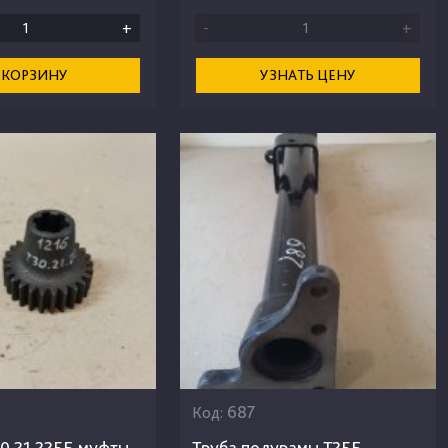
+
-
+
 КОРЗИНУ
УЗНАТЬ ЦЕНУ
687
Код:
0.21.225Б муфты
Труба полурамы Т25Б.