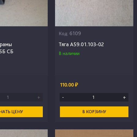
6109
Код:
урамы
Тяга А59.01.103-02
5Б СБ
В наличии
110.00 ₽
+
-
+
НАТЬ ЦЕНУ
В КОРЗИНУ