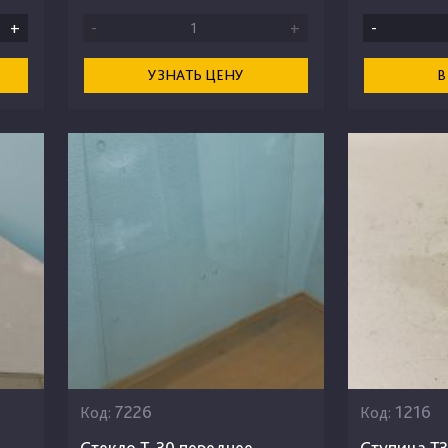
+
-
+
-
УЗНАТЬ ЦЕНУ
В
7226
1216
Код:
Код:
Стекло Т-30 переднее
Ступица Т3