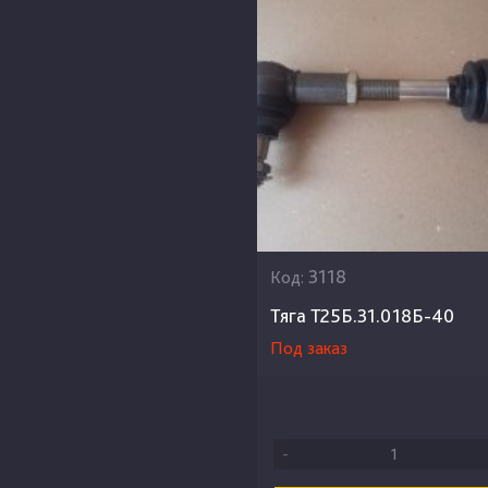
3118
Код:
Тяга Т25Б.31.018Б-40
Под заказ
-