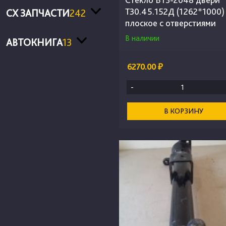
Т30.45.152Д (1262*1000)
СХ ЗАПЧАСТИ
242
плоское с отверстиями
В наличии
АВТОКНИГА
13
6270.00 ₽
-
В КОРЗИНУ