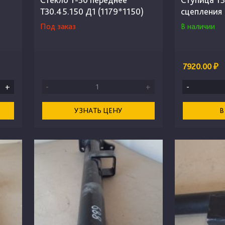
Т30.45.150 Д1 (1179*1150)
сцепления
Под заказ
В наличии
7920.00 ₽
+
-
+
-
УЗНАТЬ ЦЕНУ
В