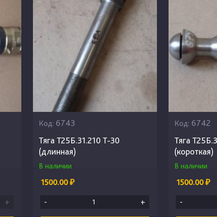
6743
6742
Код:
Код:
Тяга Т25Б.31.210 Т-30
Тяга Т25Б.3
(длинная)
(короткая)
В наличии
В наличии
1500.00 ₽
1500.00 ₽
+
-
+
-