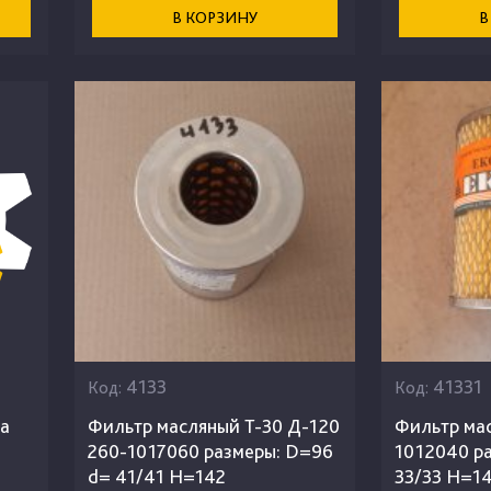
В КОРЗИНУ
В
4133
41331
Код:
Код:
ла
Фильтр масляный Т-30 Д-120
Фильтр ма
260-1017060 размеры: D=96
1012040 р
d= 41/41 H=142
33/33 H=1