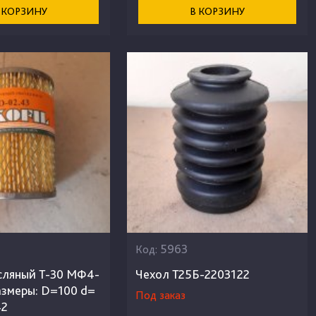
 КОРЗИНУ
В КОРЗИНУ
5963
Код:
сляный Т-30 МФ4-
Чехол Т25Б-2203122
азмеры: D=100 d=
Под заказ
42