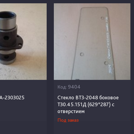
9404
Код:
5А-2303025
Стекло ВТЗ-2048 боковое
Т30.45.151Д (629*287) с
отверстием
Под заказ