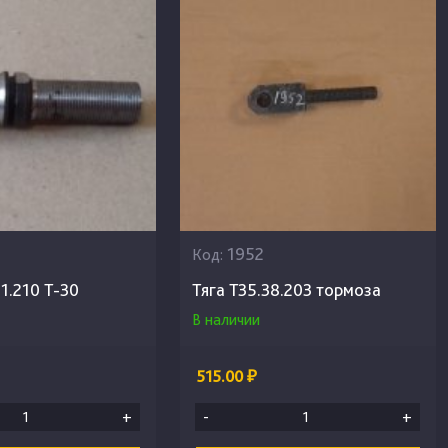
1952
Код:
1.210 Т-30
Тяга Т35.38.203 тормоза
В наличии
515.00 ₽
+
-
+