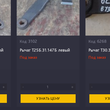
3102
6268
Код:
Код:
ый
Рычаг Т25Б.31.147Б левый
Рычаг Т30.
Под заказ
Под заказ
+
-
+
-
УЗНАТЬ ЦЕНУ
УЗ