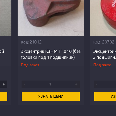
21012
20702
Код:
Код:
ой
Эксцентрик КЗНМ 11.040 (без
Эксцентри
головки под 1 подшипник)
2 подшипн.
Под заказ
Под заказ
+
-
+
-
УЗНАТЬ ЦЕНУ
УЗ