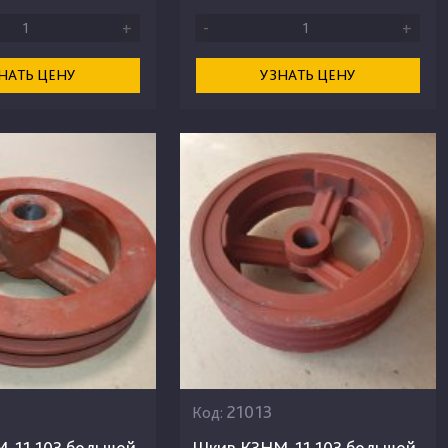
+
-
+
НАТЬ ЦЕНУ
УЗНАТЬ ЦЕНУ
21013
Код:
-11.103 большой
Шкив КЗНМ-11.103 большой