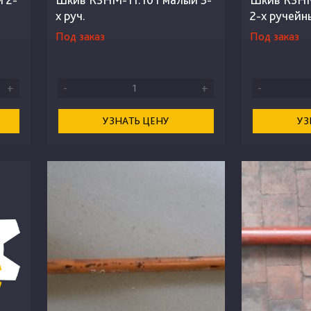
х руч.
2-х ручейн
Под заказ
Под заказ
+
-
+
-
УЗНАТЬ ЦЕНУ
УЗ