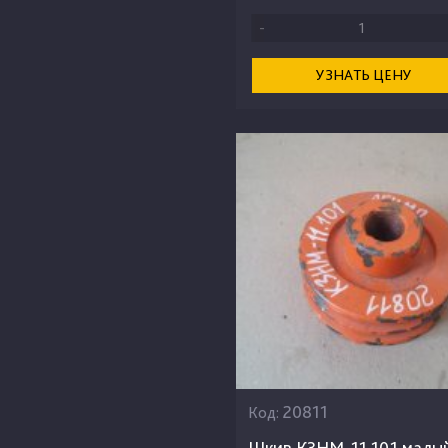
-
УЗНАТЬ ЦЕНУ
20811
Код:
Шкив КЗНМ-11.101 малый