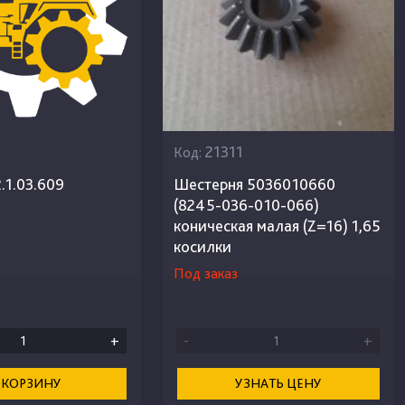
21311
Код:
.1.03.609
Шестерня 5036010660
(8245-036-010-066)
коническая малая (Z=16) 1,65
косилки
Под заказ
+
-
+
 КОРЗИНУ
УЗНАТЬ ЦЕНУ