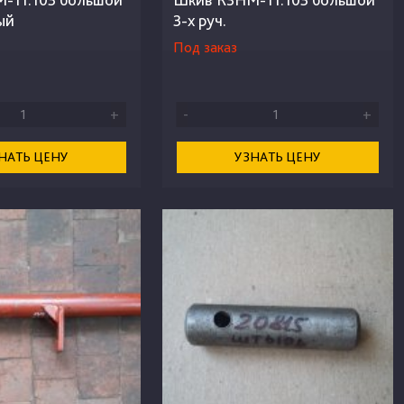
ый
3-х руч.
Под заказ
+
-
+
НАТЬ ЦЕНУ
УЗНАТЬ ЦЕНУ