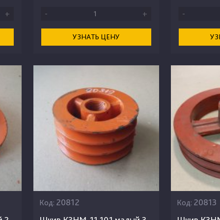
+
-
+
-
УЗНАТЬ ЦЕНУ
УЗ
20812
20813
Код:
Код:
 2-
Шкив КЗНМ-11.101 малый 3-
Шкив КЗНМ