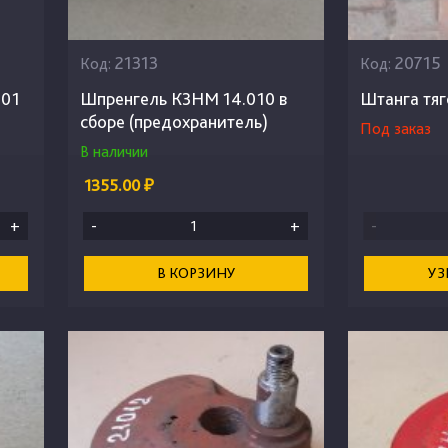
21313
20715
Код:
Код:
601
Шпренгель КЗНМ 14.010 в
Штанга тя
сборе (предохранитель)
Под заказ
В наличии
1355.00 ₽
+
-
+
-
В КОРЗИНУ
УЗ