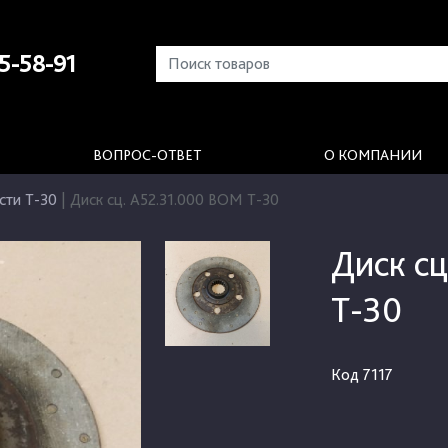
5-58-91
ВОПРОС-ОТВЕТ
О КОМПАНИИ
сти Т-30
|
Диск сц. А52.31.000 ВОМ Т-30
Диск с
Т-30
Код
7117