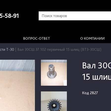
5-58-91
ВОПРОС-ОТВЕТ
О КОМПАНИИ
сти Т-30
|
Вал 30СШ.37.102 первичный 15 шлиц (ВТЗ-30СШ)
Вал 30
15 шли
Код
2827