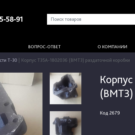
5-58-91
ВОПРОС-ОТВЕТ
О КОМПАНИИ
сти Т-30
|
Корпус Т35А-1802036 (ВМТЗ) раздаточной коробки
Корпус
(ВМТЗ)
Код
2679