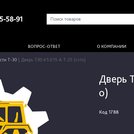
5-58-91
ВОПРОС-ОТВЕТ
О КОМПАНИИ
сти Т-30
|
Дверь Т30.45.015-А Т-25 (ст/о)
Дверь Т
о)
Код
1788