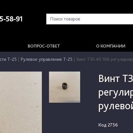
5-58-91
ВОПРОС-ОТВЕТ
О КОМПАНИИ
сти Т-25
|
Рулевое управление Т-25
|
Винт Т30.40.168 регулиров
Винт Т3
регули
рулево
Код
2756