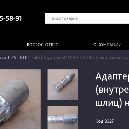
5-58-91
ВОПРОС-ОТВЕТ
О КОМПАНИИ
сти Т-25
|
КПП Т-25
|
Адаптер ВОМ АК 125.005 (внутренний 6, н
Адапте
(внутр
шлиц) 
Код
8327