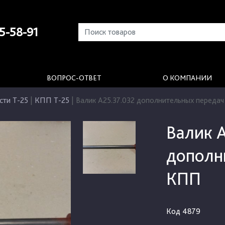
5-58-91
ВОПРОС-ОТВЕТ
О КОМПАНИИ
сти Т-25
|
КПП Т-25
|
Валик А25.37.032 дополнительных переда
Валик А
дополн
КПП
Код
4879