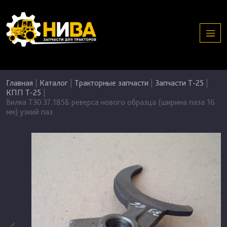
Главная
|
Каталог
|
Тракторные запчасти
|
Запчасти Т-25
|
КПП Т-25
|
Вилка Т30.37.185Б реверса нового образца (ширина паза 16
мм) узкий паз