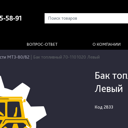
5-58-91
ВОПРОС-ОТВЕТ
О КОМПАНИИ
сти МТЗ-80/82
|
Бак топливный 70-1101020 Левый
Бак то
Левый
Код
2833