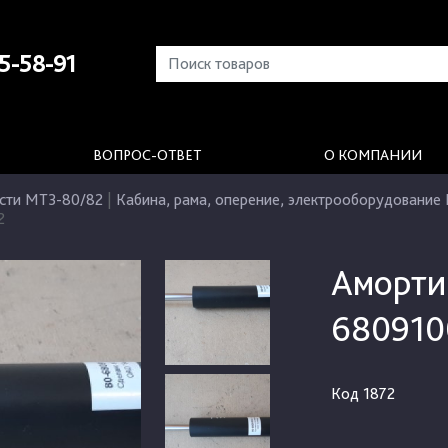
5-58-91
ВОПРОС-ОТВЕТ
О КОМПАНИИ
сти МТЗ-80/82
|
Кабина, рама, оперение, электрооборудование
2
Аморти
680910
Код
1872