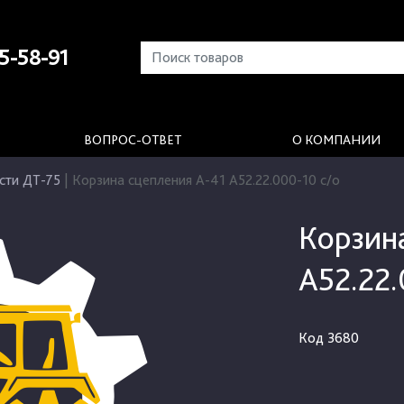
5-58-91
ВОПРОС-ОТВЕТ
О КОМПАНИИ
сти ДТ-75
|
Корзина сцепления А-41 А52.22.000-10 с/о
Корзин
А52.22.
Код
3680