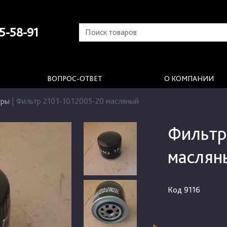
5-58-91
ВОПРОС-ОТВЕТ
О КОМПАНИИ
тры
|
Фильтр 2101-1012005-20 масляный
Фильтр
маслян
Код
9116