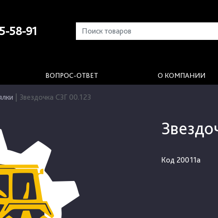
5-58-91
ВОПРОС-ОТВЕТ
О КОМПАНИИ
ялки
|
Звездочка СЗГ 00.123
Звездо
Код
20011а