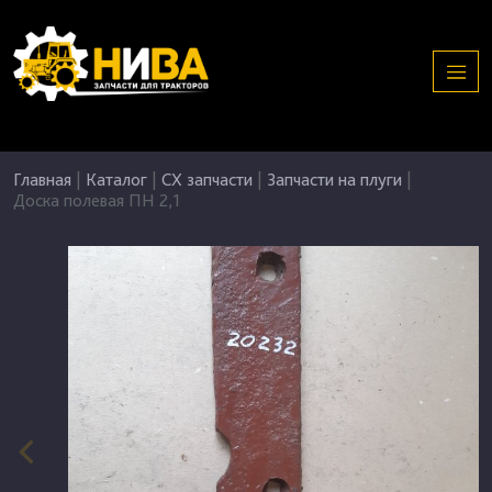
Главная
|
Каталог
|
СХ запчасти
|
Запчасти на плуги
|
Доска полевая ПН 2,1