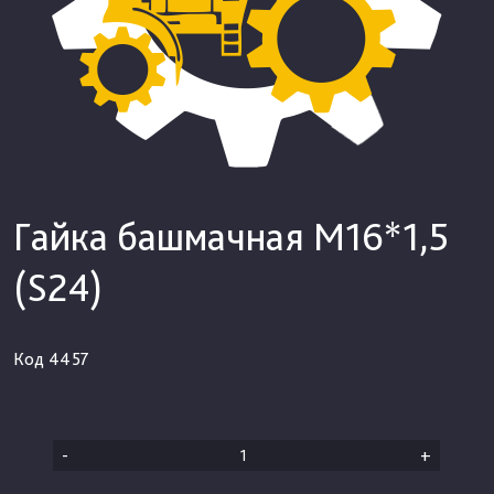
Гайка башмачная М16*1,5
(S24)
Код
4457
-
+