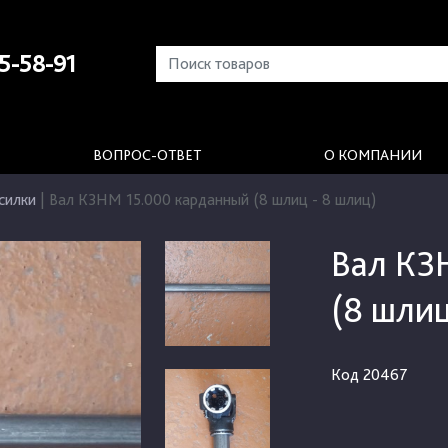
5-58-91
ВОПРОС-ОТВЕТ
О КОМПАНИИ
силки
|
Вал КЗНМ 15.000 карданный (8 шлиц - 8 шлиц)
Вал КЗ
(8 шлиц
Код
20467