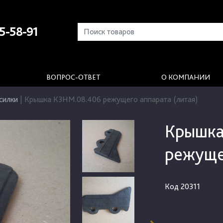
5-58-91
ВОПРОС-ОТВЕТ
О КОМПАНИИ
силки
|
Крышка КЗНМ.08.406 режущего аппарата (литая)
Крышка
режуще
Код
20311