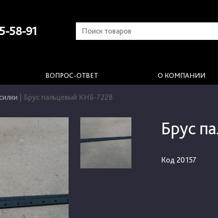
5-58-91
ВОПРОС-ОТВЕТ
О КОМПАНИИ
силки
|
Брус пальцевый КНБ-722В
Брус п
Код
20157